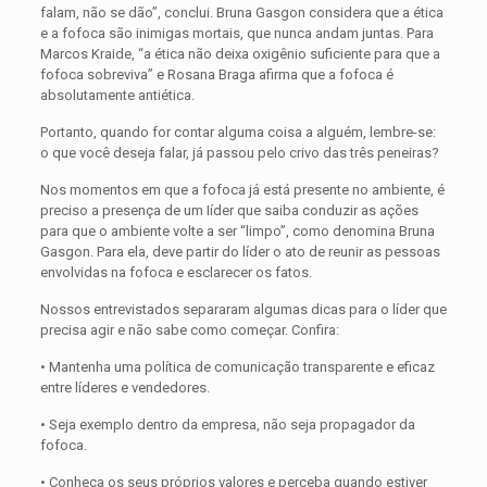
falam, não se dão”, conclui. Bruna Gasgon considera que a ética
e a fofoca são inimigas mortais, que nunca andam juntas. Para
Marcos Kraide, “a ética não deixa oxigênio suficiente para que a
fofoca sobreviva” e Rosana Braga afirma que a fofoca é
absolutamente antiética.
Portanto, quando for contar alguma coisa a alguém, lembre-se:
o que você deseja falar, já passou pelo crivo das três peneiras?
Nos momentos em que a fofoca já está presente no ambiente, é
preciso a presença de um Iíder que saiba conduzir as ações
para que o ambiente volte a ser “limpo”, como denomina Bruna
Gasgon. Para ela, deve partir do líder o ato de reunir as pessoas
envolvidas na fofoca e esclarecer os fatos.
Nossos entrevistados separaram algumas dicas para o líder que
precisa agir e não sabe como começar. Confira:
• Mantenha uma política de comunicação transparente e eficaz
entre líderes e vendedores.
• Seja exemplo dentro da empresa, não seja propagador da
fofoca.
• Conheça os seus próprios valores e perceba quando estiver