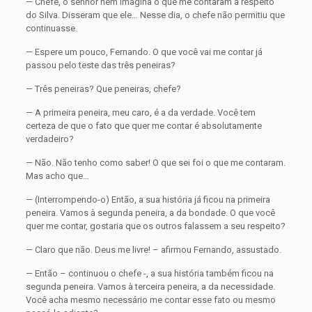
— Chefe, o senhor nem imagina o que me contaram a respeito
do Silva. Disseram que ele… Nesse dia, o chefe não permitiu que
continuasse.
— Espere um pouco, Fernando. O que você vai me contar já
passou pelo teste das três peneiras?
— Três peneiras? Que peneiras, chefe?
— A primeira peneira, meu caro, é a da verdade. Você tem
certeza de que o fato que quer me contar é absolutamente
verdadeiro?
— Não. Não tenho como saber! O que sei foi o que me contaram.
Mas acho que…
— (Interrompendo-o) Então, a sua história já ficou na primeira
peneira. Vamos à segunda peneira, a da bondade. O que você
quer me contar, gostaria que os outros falassem a seu respeito?
— Claro que não. Deus me livre! – afirmou Fer­nando, assustado.
— Então – continuou o chefe -, a sua história também ficou na
segunda peneira. Vamos à terceira peneira, a da necessidade.
Você acha mesmo necessá­rio me contar esse fato ou mesmo