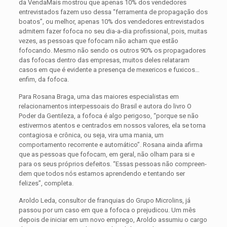
da VendaMais mostrou que apenas 10% dos vendedores
entrevistados fazem uso dessa “ferra­menta de propagação dos
boatos”, ou melhor, apenas 10% dos vendedores entrevistados
admitem fazer fo­foca no seu dia-a-dia profissional, pois, muitas
vezes, as pessoas que fofocam não acham que estão
fofocando. Mesmo não sendo os outros 90% os propagadores
das fofocas dentro das empresas, muitos deles relata­ram
casos em que é evidente a presença de mexericos e fuxicos…
enfim, da fofoca.
Para Rosana Braga, uma das maiores especialistas em
relacionamentos interpessoais do Brasil e autora do livro O
Poder da Gentileza, a fofoca é algo perigoso, “porque se não
estivermos atentos e centrados em nossos valores, ela se torna
contagiosa e crônica, ou seja, vira uma mania, um
comportamento recorrente e automático”. Rosana ainda afirma
que as pessoas que fofocam, em geral, não olham para si e
para os seus próprios defeitos. “Essas pessoas não compreen­
dem que todos nós estamos aprendendo e tentando ser
felizes”, completa.
Aroldo Leda, consultor de franquias do Grupo Microlins, já
passou por um caso em que a fofoca o prejudicou. Um mês
depois de iniciar em um novo emprego, Aroldo assumiu o cargo