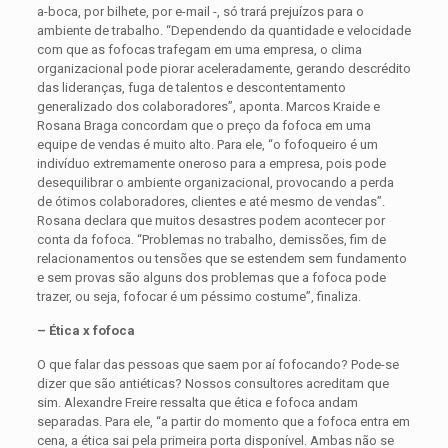
a-boca, por bilhete, por e-mail -, só trará prejuízos para o
ambiente de tra­balho. “Dependendo da quantidade e velocidade
com que as fofocas trafegam em uma empresa, o clima
organizacional pode piorar aceleradamente, gerando descrédito
das lideranças, fuga de talentos e descon­tentamento
generalizado dos colaboradores”, aponta. Marcos Kraide e
Rosana Braga concordam que o preço da fofoca em uma
equipe de vendas é muito alto. Para ele, “o fofoqueiro é um
indivíduo extre­mamente oneroso para a empresa, pois pode
dese­quilibrar o ambiente organizacional, provocando a perda
de ótimos colaboradores, clientes e até mesmo de vendas”.
Rosana declara que muitos desastres podem acontecer por
conta da fofoca. “Problemas no trabalho, demissões, fim de
relacionamentos ou tensões que se estendem sem fundamento
e sem provas são alguns dos problemas que a fofoca pode
trazer, ou seja, fofocar é um péssimo costume”, finaliza.
– Ética x fofoca
O que falar das pessoas que saem por aí fofocando? Pode-se
dizer que são antiéticas? Nossos consultores acreditam que
sim. Alexandre Freire ressalta que ética e fofoca andam
separadas. Para ele, “a partir do momento que a fofoca entra em
cena, a ética sai pela primeira porta disponível. Ambas não se