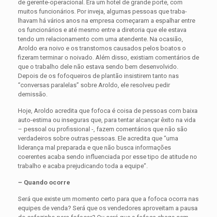
de gerente-operacional. Era um hotel de grande porte, com
muitos funcionários. Por inveja, algumas pessoas que traba­
lhavam há vários anos na empresa começaram a espalhar entre
os funcionários e até mesmo entre a diretoria que ele estava
tendo um relacionamento com uma atendente. Na ocasião,
Aroldo era noivo e os transtornos causados pelos boatos o
fizeram terminar o noivado. Além disso, existiam comentários de
que o trabalho dele não estava sendo bem desen­volvido.
Depois de os fofoqueiros de plantão insis­tirem tanto nas
“conversas paralelas” sobre Aroldo, ele resolveu pedir
demissão.
Hoje, Aroldo acredita que fofoca é coisa de pessoas com baixa
auto-estima ou inseguras que, para tentar alcançar êxito na vida
– pessoal ou profissional -, fazem comentários que não são
verdadeiros sobre outras pessoas. Ele acredita que “uma
liderança mal preparada e que não busca informações
coerentes acaba sendo influenciada por esse tipo de atitude no
trabalho e acaba prejudicando toda a equipe”.
– Quando ocorre
Será que existe um momento certo para que a fofoca ocorra nas
equipes de venda? Será que os vendedores aproveitam a pausa