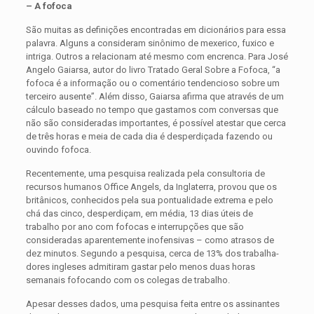
– A fofoca
São muitas as definições encontradas em dicionários para essa
palavra. Alguns a consideram sinônimo de mexerico, fuxico e
intriga. Outros a relacionam até mesmo com encrenca. Para José
Angelo Gaiarsa, autor do livro Tratado Geral Sobre a Fofoca, “a
fofoca é a informação ou o comentário tendencioso sobre um
terceiro ausente”. Além disso, Gaiarsa afir­ma que através de um
cálculo baseado no tempo que gastamos com conversas que
não são consideradas importantes, é possível atestar que cerca
de três horas e meia de cada dia é desperdiçada fazendo ou
ouvindo fofoca.
Recentemente, uma pesquisa realizada pela con­sultoria de
recursos humanos Office Angels, da Ingla­terra, provou que os
britânicos, conhecidos pela sua pontualidade extrema e pelo
chá das cinco, desper­diçam, em média, 13 dias úteis de
trabalho por ano com fofocas e interrupções que são
consideradas apa­rentemente inofensivas – como atrasos de
dez minu­tos. Segundo a pesquisa, cerca de 13% dos trabalha­
dores ingleses admitiram gastar pelo menos duas horas
semanais fofocando com os colegas de trabalho.
Apesar desses dados, uma pesquisa feita entre os assinantes