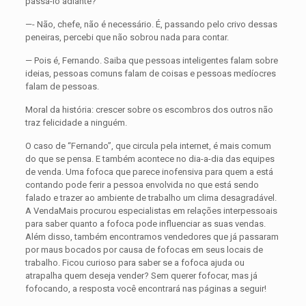
passá-lo adiante?
—- Não, chefe, não é necessário. É, passando pelo crivo dessas
peneiras, percebi que não sobrou nada para contar.
— Pois é, Fernando. Saiba que pessoas inteli­gentes falam sobre
ideias, pessoas comuns falam de coisas e pessoas medíocres
falam de pessoas.
Moral da história: crescer sobre os escombros dos outros não
traz felicidade a ninguém.
O caso de “Fernando”, que circula pela internet, é mais comum
do que se pensa. E também acontece no dia-a-dia das equipes
de venda. Uma fofoca que pa­rece inofensiva para quem a está
contando pode ferir a pessoa envolvida no que está sendo
falado e trazer ao ambiente de trabalho um clima desagradável.
A VendaMais procurou especialistas em relações inter­pessoais
para saber quanto a fofoca pode influenciar as suas vendas.
Além disso, também encontramos vendedores que já passaram
por maus bocados por causa de fofocas em seus locais de
trabalho. Ficou curioso para saber se a fofoca ajuda ou
atrapalha quem deseja vender? Sem querer fofocar, mas já
fofocando, a resposta você encontrará nas páginas a seguir!