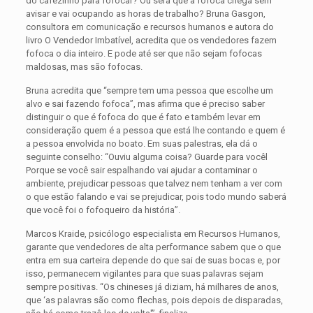
do cafezinho para fofocar? Ou será que a fofoca chega sem
avisar e vai ocupando as horas de trabalho? Bruna Gasgon,
consultora em comunicação e recursos hu­manos e autora do
livro O Vendedor Imbatível, acredita que os vendedores fazem
fofoca o dia inteiro. E pode até ser que não sejam fofocas
maldosas, mas são fofocas.
Bruna acredita que “sempre tem uma pessoa que escolhe um
alvo e sai fazendo fofoca”, mas afirma que é preciso saber
distinguir o que é fofoca do que é fato e também levar em
consideração quem é a pessoa que está lhe contando e quem é
a pessoa envolvida no boato. Em suas palestras, ela dá o
seguinte con­selho: “Ouviu alguma coisa? Guarde para vocêl
Porque se você sair espalhando vai ajudar a contami­nar o
ambiente, prejudicar pessoas que talvez nem tenham a ver com
o que estão falando e vai se preju­dicar, pois todo mundo saberá
que você foi o fofo­queiro da história”.
Marcos Kraide, psicólogo especialista em Recursos Humanos,
garante que vendedores de alta performance sabem que o que
entra em sua carteira depende do que sai de suas bocas e, por
isso, permanecem vigilantes para que suas palavras sejam
sempre positivas. “Os chi­neses já diziam, há milhares de anos,
que ‘as palavras são como flechas, pois depois de disparadas,