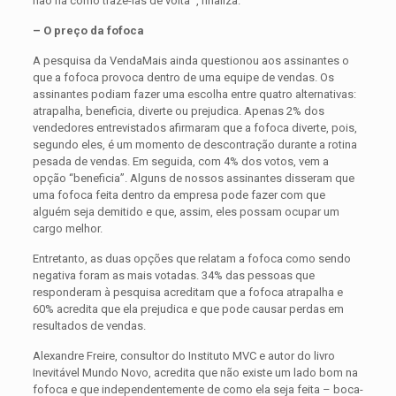
não há como trazê-las de volta'”, finaliza.
– O preço da fofoca
A pesquisa da VendaMais ainda questionou aos assinantes o
que a fofoca provoca dentro de uma equipe de vendas. Os
assinantes podiam fazer uma escolha entre quatro alternativas:
atrapalha, beneficia, diverte ou prejudica. Apenas 2% dos
vendedores entrevistados afirma­ram que a fofoca diverte, pois,
segundo eles, é um momento de descontração durante a rotina
pesada de vendas. Em seguida, com 4% dos votos, vem a
opção “beneficia”. Alguns de nossos assinantes disseram que
uma fofoca feita dentro da empresa pode fazer com que
alguém seja demitido e que, assim, eles possam ocupar um
cargo melhor.
Entretanto, as duas opções que relatam a fofoca como sendo
negativa foram as mais votadas. 34% das pessoas que
responderam à pesquisa acreditam que a fofoca atrapalha e
60% acredita que ela prejudica e que pode causar perdas em
resultados de vendas.
Alexandre Freire, consultor do Instituto MVC e autor do livro
Inevitável Mundo Novo, acredita que não existe um lado bom na
fofoca e que independentemente de como ela seja feita – boca-