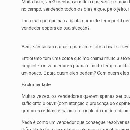
Muito bem, você recebeu a notícia que será promovid
no campo, vendendo todos os dias e que, pelo jeito, 
Digo isso porque não adianta somente ter o perfil ge
vendedor espera da sua atuação?
Bem, são tantas coisas que iríamos até o final da 
Entretanto tem uma coisa que me chama muito a aten
seguinte: os vende­dores passam muito tempo solitá
um pouco. E para quem eles pedem? Com quem eles fa
Exclusividade
Muitas vezes, os vendedores que­rem apenas ser ouvi
suficiente é ouvir (com atenção e presença de espíri
gestores reflitam e saiam do casulo do medo e da in
Nada é como um vendedor que consegue resolver as s
dificuldade foi superada ou pelo menos rece­beu uma 