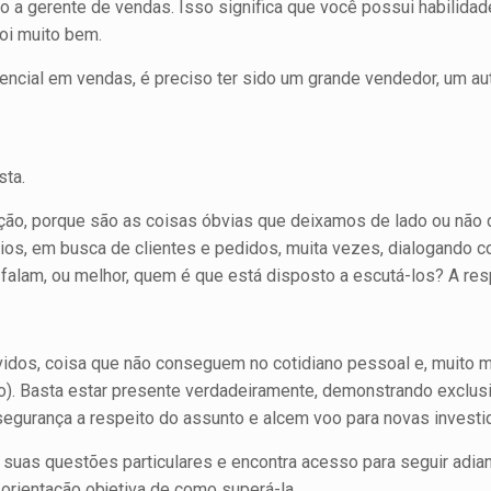
o a gerente de vendas. Isso significa que você possui habilida
foi muito bem.
rencial em vendas, é preciso ter sido um grande vendedor, um au
revista.
ção, porque são as coisas óbvias que deixamos de lado ou não
rios, em busca de clientes e pedidos, muita vezes, dialogando
lam, ou melhor, quem é que está disposto a escutá-los? A res
dos, coisa que não conseguem no cotidiano pessoal e, muito men
to). Basta estar presente verdadeiramente, demonstrando exclusi
segurança a res­peito do assunto e alcem voo para novas investi
uas questões particulares e encontra acesso para seguir adia
orientação objetiva de como superá-la.