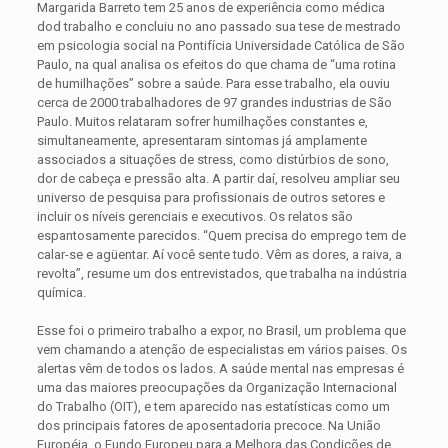
Margarida Barreto tem 25 anos de experiência como médica
dod trabalho e concluiu no ano passado sua tese de mestrado
em psicologia social na Pontifícia Universidade Católica de São
Paulo, na qual analisa os efeitos do que chama de “uma rotina
de humilhações” sobre a saúde. Para esse trabalho, ela ouviu
cerca de 2000 trabalhadores de 97 grandes industrias de São
Paulo. Muitos relataram sofrer humilhações constantes e,
simultaneamente, apresentaram sintomas já amplamente
associados a situações de stress, como distúrbios de sono,
dor de cabeça e pressão alta. A partir daí, resolveu ampliar seu
universo de pesquisa para profissionais de outros setores e
incluir os níveis gerenciais e executivos. Os relatos são
espantosamente parecidos. “Quem precisa do emprego tem de
calar-se e agüentar. Aí você sente tudo. Vêm as dores, a raiva, a
revolta”, resume um dos entrevistados, que trabalha na indústria
química.
Esse foi o primeiro trabalho a expor, no Brasil, um problema que
vem chamando a atenção de especialistas em vários paises. Os
alertas vêm de todos os lados. A saúde mental nas empresas é
uma das maiores preocupações da Organização Internacional
do Trabalho (OIT), e tem aparecido nas estatísticas como um
dos principais fatores de aposentadoria precoce. Na União
Européia, o Fundo Europeu para a Melhora das Condições de