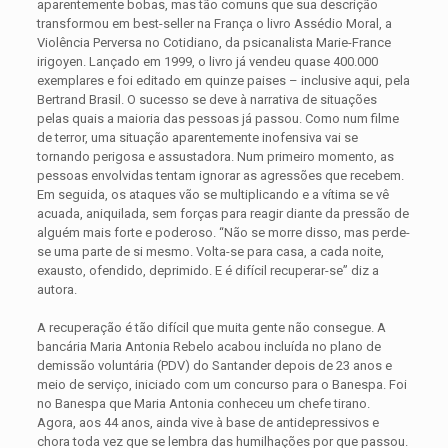
aparentemente bobas, mas tão comuns que sua descrição
transformou em best-seller na França o livro Assédio Moral, a
Violência Perversa no Cotidiano, da psicanalista Marie-France
irigoyen. Lançado em 1999, o livro já vendeu quase 400.000
exemplares e foi editado em quinze paises – inclusive aqui, pela
Bertrand Brasil. O sucesso se deve à narrativa de situações
pelas quais a maioria das pessoas já passou. Como num filme
de terror, uma situação aparentemente inofensiva vai se
tornando perigosa e assustadora. Num primeiro momento, as
pessoas envolvidas tentam ignorar as agressões que recebem.
Em seguida, os ataques vão se multiplicando e a vítima se vê
acuada, aniquilada, sem forças para reagir diante da pressão de
alguém mais forte e poderoso. “Não se morre disso, mas perde-
se uma parte de si mesmo. Volta-se para casa, a cada noite,
exausto, ofendido, deprimido. E é difícil recuperar-se” diz a
autora.
A recuperação é tão difícil que muita gente não consegue. A
bancária Maria Antonia Rebelo acabou incluída no plano de
demissão voluntária (PDV) do Santander depois de 23 anos e
meio de serviço, iniciado com um concurso para o Banespa. Foi
no Banespa que Maria Antonia conheceu um chefe tirano.
Agora, aos 44 anos, ainda vive à base de antidepressivos e
chora toda vez que se lembra das humilhações por que passou.