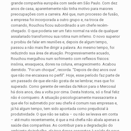
grande companhia européia com sede em São Paulo. Com dez
anos de casa, aparentemente não tinha motivo para maiores
preocupações com a carreira. Até que, num processo de fusão,
a empresa foi incorporada a outro grupo e, na troca de
comando, Rouchou ficou subordinado a um chefe recém-
chegado. O que poderia ser um fato normal na vida de qualquer
assalariado transformou sua rotina num inferno. O novo superior
o proibiu de falar em reuniões e, depois de algum tempo,
passou a não mais lhe dirigir a palavra. Ao mesmo tempo, foi
reduzindo sua área de atuação. Progressivamente acuado,
Rouchou mergulhou num sofrimento com reflexos físicos:
insônia, enxaqueca, dores na coluna, emagrecimento. Acabou
demitido. “Foi um choque”, recorda. “Depois de dez anos ouvi
que não me encaixava no perfil”. Hoje, esse período faz parte de
um passado de que ele não gosta de se lembrar, mas que foi
superado. Como gerente de vendas da Nikon para o Mercosul
há dois anos, deu a volta por cima. Desta historia, só o final feliz
não é corriqueiro. A situação psicologicamente massacrante a
que ele foi submetido por seu chefe é comum nas empresas e,
já há algum tempo, tem sido apontada como prejudicial à
produtividade. O que não se sabia – ou não se levava em conta
– até muito recentemente, é que a má chefia não abala apenas a
saúde das companhias. Ao contribuir para a degradação do
ambiente de trabalho, ela traz danos concretos à saúde de seus