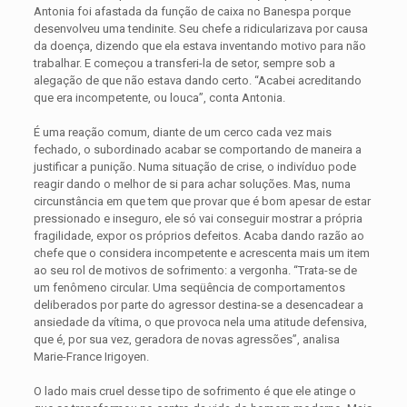
Antonia foi afastada da função de caixa no Banespa porque
desenvolveu uma tendinite. Seu chefe a ridicularizava por causa
da doença, dizendo que ela estava inventando motivo para não
trabalhar. E começou a transferi-la de setor, sempre sob a
alegação de que não estava dando certo. “Acabei acreditando
que era incompetente, ou louca”, conta Antonia.
É uma reação comum, diante de um cerco cada vez mais
fechado, o subordinado acabar se comportando de maneira a
justificar a punição. Numa situação de crise, o indivíduo pode
reagir dando o melhor de si para achar soluções. Mas, numa
circunstância em que tem que provar que é bom apesar de estar
pressionado e inseguro, ele só vai conseguir mostrar a própria
fragilidade, expor os próprios defeitos. Acaba dando razão ao
chefe que o considera incompetente e acrescenta mais um item
ao seu rol de motivos de sofrimento: a vergonha. “Trata-se de
um fenômeno circular. Uma seqüência de comportamentos
deliberados por parte do agressor destina-se a desencadear a
ansiedade da vítima, o que provoca nela uma atitude defensiva,
que é, por sua vez, geradora de novas agressões”, analisa
Marie-France Irigoyen.
O lado mais cruel desse tipo de sofrimento é que ele atinge o