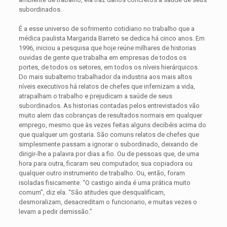
subordinados.
É a esse universo de sofrimento cotidiano no trabalho que a
médica paulista Margarida Barreto se dedica há cinco anos. Em
1996, iniciou a pesquisa que hoje reúne milhares de historias
ouvidas de gente que trabalha em empresas de todos os
portes, de todos os setores, em todos os níveis hierárquicos.
Do mais subalterno trabalhador da industria aos mais altos
níveis executivos há relatos de chefes que infernizam a vida,
atrapalham o trabalho e prejudicam a saúde de seus
subordinados. As historias contadas pelos entrevistados vão
muito alem das cobranças de resultados normais em qualquer
emprego, mesmo que às vezes feitas alguns decibéis acima do
que qualquer um gostaria. São comuns relatos de chefes que
simplesmente passam a ignorar o subordinado, deixando de
dirigir-lhe a palavra por dias a fio. Ou de pessoas que, de uma
hora para outra, ficaram seu computador, sua copiadora ou
qualquer outro instrumento de trabalho. Ou, então, foram
isoladas fisicamente. “O castigo ainda é uma prática muito
comum”, diz ela. “São atitudes que desqualificam,
desmoralizam, desacreditam o funcionario, e muitas vezes o
levam a pedir demissão.”