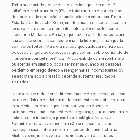
Trabalho, mantido por sindicatos, estima que cerca de 12
milhões de trabalhadores (8% do total) sofrem de problemas
decorrentes de opressão e humilhação nas empresas. E nos
Estados Unidos, John Kotter, um dos maiores especialistas em
recursos humanos do momento, autor de best-seller como
Liderando Mudança e Afinal, o que fazem os Lideres, concluiu
sua análise sobre as conseqüências da liderança inadequada
com cores fortes. “Mais dramáticos que qualquer número são
os casos singulares de pessoas que sofrem sob o comando de
tiranos e incompetentes”, diz. “A dor, exibida com espalhafato
ou sofrida em silêncio, pode ser imensa quando as pessoas
perdem o emprego devido a reengenharias incompetentes ou
se esgotam sob a pressão de ter de sustentar resultados
abalados”.
O grave nisso tudo é que, diferentemente do que acontece com
os riscos físicos de determinados ambientes de trabalho, como
exposição a poeiras e gases que provocam doenças
pulmonares ou más condições de segurança, que aumentam os
acidentes de trabalho, a pressão psicológica é invisível.
Portanto, é impossível medi-la a não ser a partir de suas
conseqüências sobre a mente e o corpo de quem trabalha.
Muitas vezes, inclusive, a pior opressão vem de atitudes