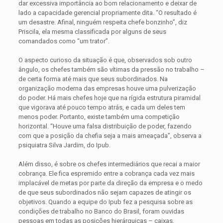
dar excessiva importância ao bom relacionamento e deixar de
lado a capacidade gerencial propriamente dita. “O resultado é
um desastre. Afinal, ninguém respeita chefe bonzinho”, diz
Priscila, ela mesma classificada por alguns de seus
comandados como “um trator”.
O aspecto curioso da situação é que, observados sob outro
ângulo, os chefes também são vítimas da pressão no trabalho –
de certa forma até mais que seus subordinados. Na
organização moderna das empresas houve uma pulverização
do poder. Há mais chefes hoje que na rígida estrutura piramidal
que vigorava até pouco tempo atrás, e cada um deles tem
menos poder. Portanto, existe também uma competição
horizontal. “Houve uma falsa distribuição de poder, fazendo
com que a posição da chefia seja a mais ameaçada”, observa a
psiquiatra Silva Jardim, do Ipub.
Além disso, é sobre os chefes intermediários que recai a maior
cobrança. Ele fica espremido entre a cobrança cada vez mais
implacável de metas por parte da direção da empresa e o medo
de que seus subordinados não sejam capazes de atingir os
objetivos. Quando a equipe do Ipub fez a pesquisa sobre as
condições de trabalho no Banco do Brasil, foram ouvidas
pessoas em todas as posições hierárquicas – caixas,