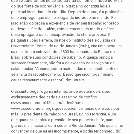
que se transformou no centro da vida do homem moderno. Mais
do que fonte de sobrevivência, o trabalho constitui hoje a
principal identidade do cidadão. Depois do nome, é a profissão,
ou o emprego, que define o lugar do indivíduo no mundo. Por
isso é tão dolorosa a experiência de ver seu trabalho ignorado
ou desqualificado – além, evidentemente, do medo de ficar
desempregado que a desaprovação do chefe provoca. O
psiquiatra João Ferreira, diretor do Instituto de Psiquiatria da
Universidade Federal do rio de Janeiro (Ipub), cita uma pesquisa
na qual foram entrevistados 1800 funcionários do Banco do
Brasil sobre suas condições de trabalho. A queixa principal,
surpreendentemente, não foi a de excesso de serviço ou de
salário baixo. “A esmagadora maioria das reclamações referiu-
se à falta de reconhecimento. É isso que incomoda mesmo,
causa ressentimento e rancor”, diz Ferreira.
O assunto pega fogo na internet, onde existem dois sites
exclusivamente dedicados a esse tipo de conflito
(www.assediomoral.f2s.com/index2.htm e
www.assediomoral.org), que recebem centenas de relatos por
mês. O presidente da Yahoo! No Brasil, Bruno Fiorentini, é um
que quase sucumbiu à pressão de seu primeiro chefe, numa
grande multinacional com sede no Rio de Janeiro. “ele queria me
convencer de que eu era incompetente, e podia ter conseguido”,