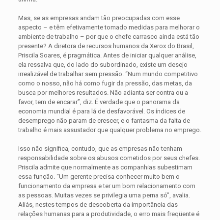
Mas, se as empresas andam tão preocupadas com esse
aspecto – e têm efetivamente tomado medidas para melhorar o
ambiente de trabalho – por que o chefe carrasco ainda está tão
presente? A diretora de recursos humanos da Xerox do Brasil,
Priscila Soares, é pragmática. Antes de iniciar qualquer análise,
ela ressalva que, do lado do subordinado, existe um desejo
irrealizável de trabalhar sem pressão. “Num mundo competitivo
como o nosso, não há como fugir da pressão, das metas, da
busca por melhores resultados. Não adianta ser contra ou a
favor, tem de encarar”, diz. É verdade que o panorama da
economia mundial é para lá de desfavorável. Os índices de
desemprego não param de crescer, e o fantasma da falta de
trabalho é mais assustador que qualquer problema no emprego.
Isso não significa, contudo, que as empresas não tenham
responsabilidade sobre os abusos cometidos por seus chefes.
Priscila admite que normalmente as companhias subestimam
essa função. “Um gerente precisa conhecer muito bem o
funcionamento da empresa e ter um bom relacionamento com
as pessoas. Muitas vezes se privilegia uma perna só”, avalia.
Aliás, nestes tempos de descoberta da importância das
relações humanas para a produtividade, o erro mais freqüente é