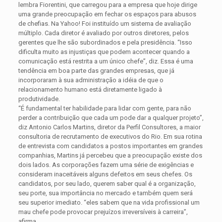
lembra Fiorentini, que carregou para a empresa que hoje dirige
uma grande preocupação em fechar os espaços para abusos
de chefias. Na Yahoo! Foi instituído um sistema de avaliação
múltiplo. Cada diretor é avaliado por outros diretores, pelos
gerentes que lhe são subordinados e pela presidência. “Isso
dificulta muito as injustiças que podem acontecer quando a
comunicação está restrita a um único chefe”, diz. Essa é uma
tendência em boa parte das grandes empresas, que já
incorporaram à sua administração a idéia de que o
relacionamento humano está diretamente ligado à
produtividade.
“É fundamental ter habilidade para lidar com gente, para não
perder a contribuição que cada um pode dar a qualquer projeto”,
diz Antonio Carlos Martins, diretor da Perfil Consultores, a maior
consultoria de recrutamento de executivos do Rio. Em sua rotina
de entrevista com candidatos a postos importantes em grandes
companhias, Martins já percebeu que a preocupação existe dos
dois lados. As corporações fazem uma série de exigências e
consideram inaceitáveis alguns defeitos em seus chefes. Os
candidatos, por seu lado, querem saber qual é a organização,
seu porte, sua importância no mercado e também quem será
seu superior imediato. “eles sabem que na vida profissional um
mau chefe pode provocar prejuízos irreversíveis à carreira”,
afirma.