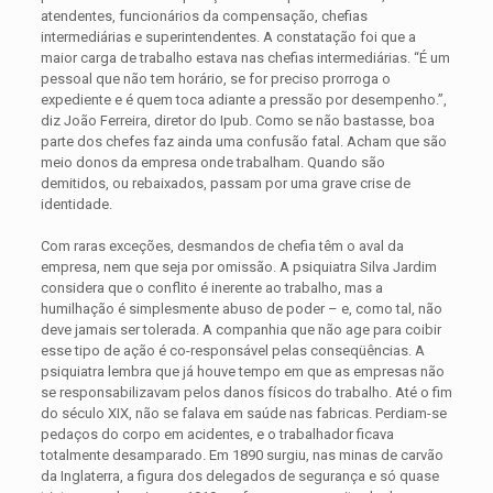
atendentes, funcionários da compensação, chefias
intermediárias e superintendentes. A constatação foi que a
maior carga de trabalho estava nas chefias intermediárias. “É um
pessoal que não tem horário, se for preciso prorroga o
expediente e é quem toca adiante a pressão por desempenho.”,
diz João Ferreira, diretor do Ipub. Como se não bastasse, boa
parte dos chefes faz ainda uma confusão fatal. Acham que são
meio donos da empresa onde trabalham. Quando são
demitidos, ou rebaixados, passam por uma grave crise de
identidade.
Com raras exceções, desmandos de chefia têm o aval da
empresa, nem que seja por omissão. A psiquiatra Silva Jardim
considera que o conflito é inerente ao trabalho, mas a
humilhação é simplesmente abuso de poder – e, como tal, não
deve jamais ser tolerada. A companhia que não age para coibir
esse tipo de ação é co-responsável pelas conseqüências. A
psiquiatra lembra que já houve tempo em que as empresas não
se responsabilizavam pelos danos físicos do trabalho. Até o fim
do século XIX, não se falava em saúde nas fabricas. Perdiam-se
pedaços do corpo em acidentes, e o trabalhador ficava
totalmente desamparado. Em 1890 surgiu, nas minas de carvão
da Inglaterra, a figura dos delegados de segurança e só quase