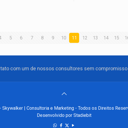
4
5
6
7
8
9
10
11
12
13
14
15
1
ntato com um de nossos consultores sem compromisso
- Skywalker | Consultoria e Marketing - Todos os Direitos Reser
Desenvolvido por Stadiebit