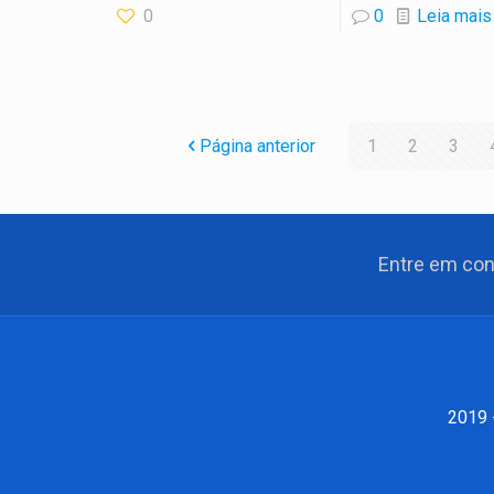
0
0
Leia mais
Página anterior
1
2
3
Entre em co
2019 