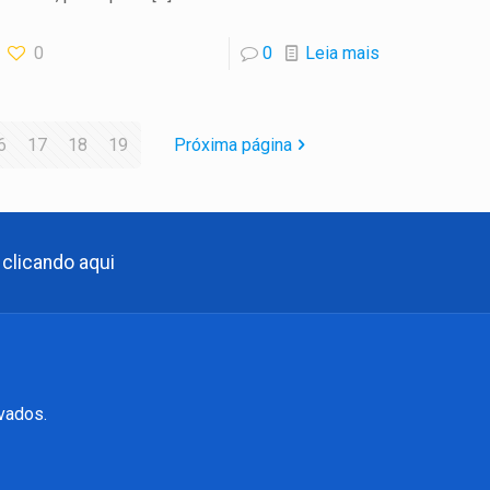
0
0
Leia mais
6
17
18
19
Próxima página
clicando aqui
vados.