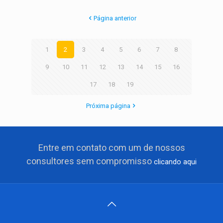
Página anterior
1
2
3
4
5
6
7
8
9
10
11
12
13
14
15
16
17
18
19
Próxima página
Entre em contato com um de nossos
consultores sem compromisso
clicando aqui