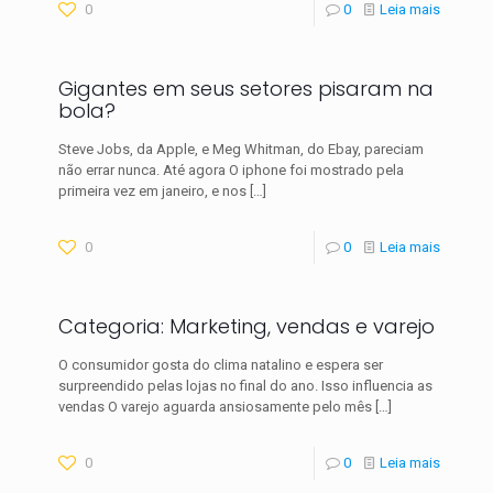
0
0
Leia mais
Gigantes em seus setores pisaram na
bola?
Steve Jobs, da Apple, e Meg Whitman, do Ebay, pareciam
não errar nunca. Até agora O iphone foi mostrado pela
primeira vez em ja­neiro, e nos
[…]
0
0
Leia mais
Categoria: Marketing, vendas e varejo
O consumidor gosta do clima natalino e espera ser
surpreendido pelas lojas no final do ano. Isso influencia as
vendas O varejo aguarda ansiosa­mente pelo mês
[…]
0
0
Leia mais