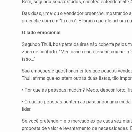
Bem, segundo seus estudos, clientes entendem até 
Das duas, uma: ou o vendedor preenche, mostrando ao
preenche com um “tá caro”. É lógico que ele achará 
O lado emocional
Segundo Thull, boa parte da área não coberta pelos t
zona de conforto. “Meu banco não é essas coisas, mas
isso…”
São emoções e questionamentos que poucos ven­dedo
Thull afirma que existem outras duas listas, tão im
• Por que as pessoas mudam? Medo, desconforto, frust
• O que as pessoas sentem ao passar por uma mudança
lidar.
Se você pretende – e o mercado exige cada vez mais
proposta de valor e levantamento de necessi­dades. 