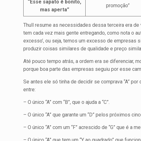
“Esse sapato é bonito,
promoção”
mas aperta”
Thull resume as necessidades dessa terceira era de v
tem cada vez mais gente entregando, como nota o aut
excesso’, ou seja, temos um excesso de empresas si
produzir coisas similares de qualidade e preço simila
Até pouco tempo atrás, a ordem era se diferenciar, mo
porque boa parte das empresas seguiu por esse camin
Se antes ele só tinha de decidir se comprava “A” por
entre:
– O único “A” com “B”, que o ajuda a “C”.
– O único “A” que garante um “D” pelos próximos cinc
– O único “A” com um “F” acrescido de “G” que é a me
– O único “A” que tem um “Y ao quadrado” que funcion