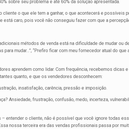
40% sobre seu problema e até 60% da solução apresentada.
 cliente o que ele tem a ganhar, o que acontecerá e possíveis
que está caro, pois você não conseguiu fazer com que a percep
radicionais métodos de venda está na dificuldade de mudar ou de
 para mudar…”, “Prefiro ficar com meu fornecedor atual do que 
res aprendem como lidar. Com frequência, recebe­mos dicas e 
portantes quanto, e que os vendedores desconhecem:
ração, insatisfação, carência, pressão e impo­sição.
? Ansiedade, frustração, confusão, medo, incerteza, vulnerabi
 – entender o cliente, não é possível que você igno­re todas 
Essa nossa terceira era das vendas profissionais passa por muit