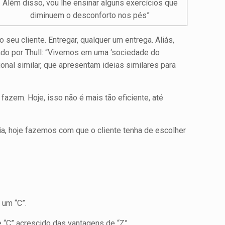
Além disso, vou lhe ensinar alguns exercícios que
diminuem o desconforto nos pés”
eu cliente. Entregar, qualquer um entrega. Aliás,
tado por Thull: “Vivemos em uma ‘sociedade do
al similar, que apresentam ideias similares para
fazem. Hoje, isso não é mais tão eficiente, até
tia, hoje fazemos com que o cliente tenha de escolher
 um “C”.
 “C” acrescido das van­tagens de “Z”.