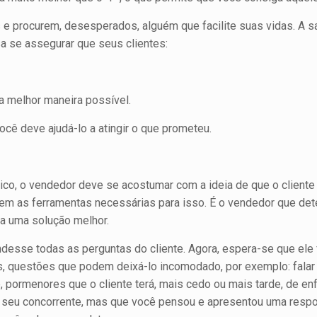
e procurem, desesperados, alguém que facilite suas vidas. A saí
sa se assegurar que seus clientes:
r da melhor maneira possível.
cê deve ajudá-lo a atingir o que pro­meteu.
co, o vendedor deve se acostumar com a ideia de que o cliente é
em as ferramentas necessárias para isso. É o vendedor que det
oa uma solução melhor.
esse todas as perguntas do cliente. Agora, espera-se que ele 
os, questões que podem deixá-lo incomodado, por exem­plo: fala
, pormenores que o cliente terá, mais cedo ou mais tarde, de enfr
 seu concorrente, mas que você pensou e apresentou uma respost