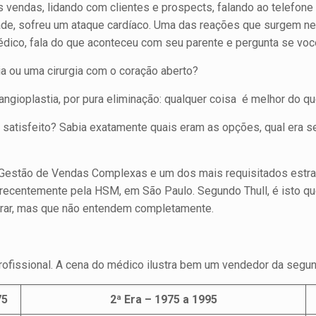
 vendas, lidando com clientes e prospects, falando ao telefone
dade, sofreu um ataque cardíaco. Uma das reações que surgem 
dico, fala do que aconteceu com seu parente e pergunta se voc
a ou uma cirurgia com o coração aberto?
ngioplastia, por pura eliminação: qualquer coisa é melhor do que
 satisfeito? Sabia exatamente quais eram as opções, qual era se
ro Gestão de Vendas Complexas e um dos mais requisitados estr
o recentemente pela HSM, em São Paulo. Segundo Thull, é isto 
rar, mas que não entendem completamente.
 profissional. A cena do médico ilustra bem um vendedor da segu
75
2ª Era – 1975 a 1995