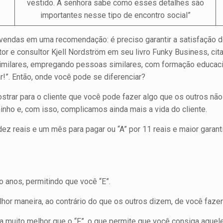
vestido. A senhora sabe como esses detalhes são
importantes nesse tipo de encontro social”
endas em uma recomendação: é preciso garantir a satisfação do s
or e consultor Kjell Nordström em seu livro Funky Business, ci
milares, empregando pessoas similares, com formação educacion
r!”. Então, onde você pode se diferenciar?
strar para o cliente que você pode fazer algo que os outros não 
ho e, com isso, complicamos ainda mais a vida do cliente.
 dez reais e um mês para pagar ou “A” por 11 reais e maior garan
o anos, permitindo que você “E”.
lhor maneira, ao contrário do que os outros dizem, de você fazer
a muito melhor que o “F”, o que permite que você consiga aquele