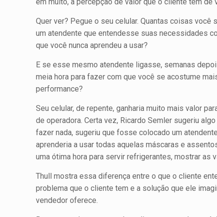
em muito, a percepção de valor que o cliente tem de 
Quer ver? Pegue o seu celular. Quantas coisas você s
um atendente que entendesse suas ne­cessidades com
que você nunca aprendeu a usar?
E se esse mesmo atendente ligasse, semanas depois,
meia hora para fazer com que você se acostume mais 
performance?
Seu celular, de repente, ganharia muito mais valor p
de operadora. Certa vez, Ricardo Semler sugeriu alg
fazer nada, sugeriu que fosse colocado um atendente
aprenderia a usar todas aquelas máscaras e assentos
uma ótima hora para servir refrigerantes, mostrar as
Thull mostra essa diferença entre o que o cliente ent
problema que o cliente tem e a solução que ele imagi
vendedor oferece.