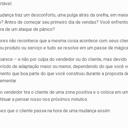
rtável.
mudança traz um desconforto, uma pulga atrás da orelha, em mai
ego? Antes de começar seu primeiro dia de vendas? Você enfre
ira de um ataque de pânico?
edores não reconhece que a mesma coisa acontece com seus clie
seu produto ou serviço e tudo se resolve em um passe de mágic
arece – e não por culpa do vendedor ou do cliente, mas devido 
período de adaptação maior ou menor, depen­dendo do que você v
mento que boa parte do que você construiu durante a proposta d
lementar.
 vendedor tira o cliente de uma zona positiva e o coloca em um
tinuar a pensar nisso nos próximos minutos.
ses que o cliente passa na hora de uma mudança assim: