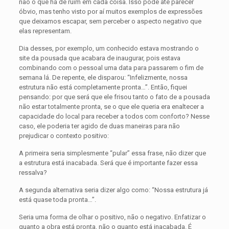
não o que há de ruim em cada coisa. Isso pode até parecer
óbvio, mas tenho visto por aí muitos exemplos de expressões
que deixa­mos escapar, sem perceber o aspecto negativo que
elas representam.
Dia desses, por exemplo, um conhecido estava mostrando o
site da pousada que acabara de inaugurar, pois estava
combinando com o pessoal uma data para passarem o fim de
semana lá. De repente, ele disparou: “Infelizmente, nossa
estrutura não está completamente pronta…”. Então, fiquei
pensando: por que será que ele frisou tanto o fato de a pousada
não estar total­mente pronta, se o que ele queria era enaltecer a
capa­cidade do local para receber a todos com conforto? Nesse
caso, ele poderia ter agido de duas maneiras para não
prejudicar o contexto positivo:
A primeira seria simplesmente “pular” essa frase, não dizer que
a estrutura está inacabada. Será que é importante fazer essa
ressalva?
A segunda alternativa seria dizer algo como: “Nossa estrutura já
está quase toda pronta…”.
Seria uma forma de olhar o positivo, não o negativo. Enfatizar o
quanto a obra está pronta, não o quanto está inacabada. É