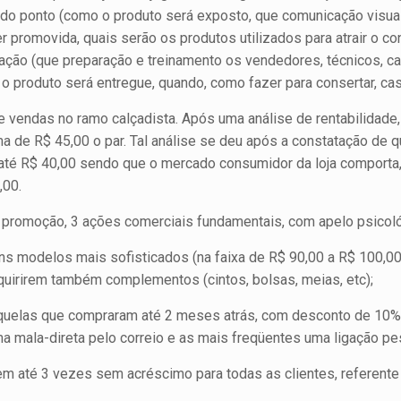
o ponto (como o produto será exposto, que comunicação visual ser
ser promovida, quais serão os produtos utilizados para atrair o
ação (que preparação e treinamento os vendedores, técnicos, ca
o produto será entregue, quando, como fazer para consertar, cas
ndas no ramo calçadista. Após uma análise de rentabilidade, a
a de R$ 45,00 o par. Tal análise se deu após a constatação de 
e até R$ 40,00 sendo que o mercado consumidor da loja comporta
,00.
 a promoção, 3 ações comerciais fundamentais, com apelo psicol
 modelos mais sofisticados (na faixa de R$ 90,00 a R$ 100,00)
dquirirem também complementos (cintos, bolsas, meias, etc);
aquelas que compraram até 2 meses atrás, com desconto de 10%
 mala-direta pelo correio e as mais freqüentes uma ligação pes
m até 3 vezes sem acréscimo para todas as clientes, referent