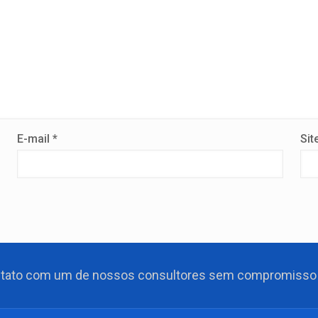
E-mail
*
Sit
ntato com um de nossos consultores sem compromisso