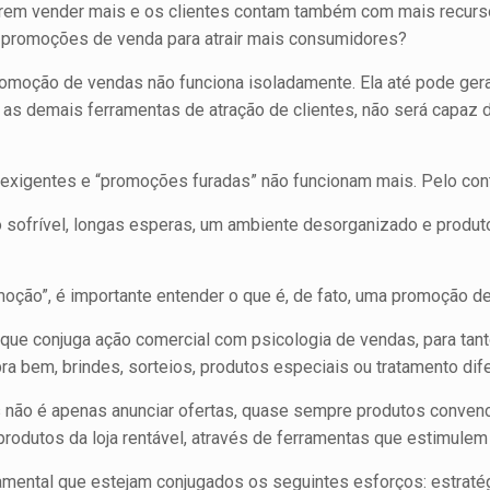
em vender mais e os clientes contam também com mais recursos (
s promoções de venda para atrair mais consumidores?
romoção de vendas não funciona isoladamente. Ela até pode gera
as demais ferramentas de atração de clientes, não será capaz d
xigentes e “promoções furadas” não funcionam mais. Pelo contr
sofrível, longas esperas, um ambiente desorganizado e produt
moção”, é importante entender o que é, de fato, uma promoção d
e conjuga ação comercial com psicologia de vendas, para tanto 
 bem, brindes, sorteios, produtos especiais ou tratamento dif
as não é apenas anunciar ofertas, quase sempre produtos conve
rodutos da loja rentável, através de ferramentas que estimulem
mental que estejam conjugados os seguintes esforços: estratég