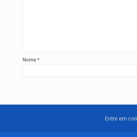
Nome
*
Entre em co